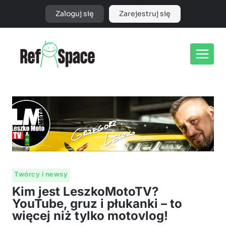
Przejdź
Zaloguj się
Zarejestruj się
do
treści
Twórcy i newsy
Kim jest LeszkoMotoTV?
YouTube, gruz i płukanki – to
więcej niż tylko motovlog!