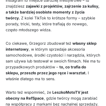
Instagram to miejsce bardziej lifestyle’owe – tu
znajdziesz
zajawki z projektów, zajrzenie za kulisy,
a także bardziej osobiste momenty z życia
twórcy.
Z kolei TikTok to krótsze formy – szybkie
porady, tricki, testy, które trafiają do nowego,
często młodszego widza.
Co ciekawe, Grzegorz zbudował też
własny sklep
internetowy
, w którym sprzedaje akcesoria
samochodowe, środki czystości i narzędzia, których
sam używa lub testował w swoich filmach. Nie ma tu
przypadkowych produktów –
to, co trafia do
sklepu, przeszło przez jego ręce i warsztat.
I
właśnie dlatego ma to sens.
Warto też wspomnieć, że
LeszkoMotoTV jest
obecny na RefSpace
, gdzie twórcy mogą zarabiać
na współpracy z markami bez nachalnej sprzedaży.