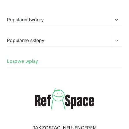
Przełą
Popularni twórcy
menu
podrz
Przełą
Popularne sklepy
menu
podrz
Losowe wpisy
JAK ZOSTAĆ INFLUENCEREM