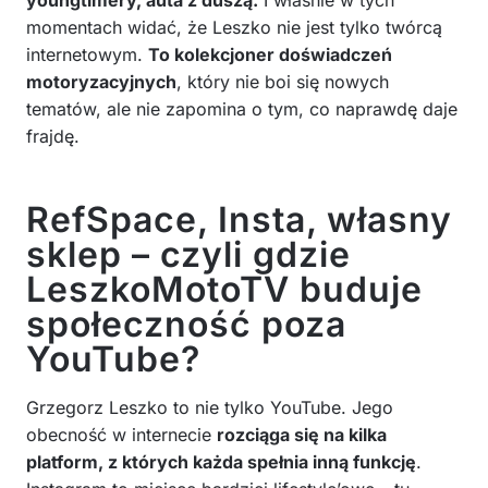
youngtimery, auta z duszą.
I właśnie w tych
momentach widać, że Leszko nie jest tylko twórcą
internetowym.
To kolekcjoner doświadczeń
motoryzacyjnych
, który nie boi się nowych
tematów, ale nie zapomina o tym, co naprawdę daje
frajdę.
RefSpace, Insta, własny
sklep – czyli gdzie
LeszkoMotoTV buduje
społeczność poza
YouTube?
Grzegorz Leszko to nie tylko YouTube. Jego
obecność w internecie
rozciąga się na kilka
platform, z których każda spełnia inną funkcję
.