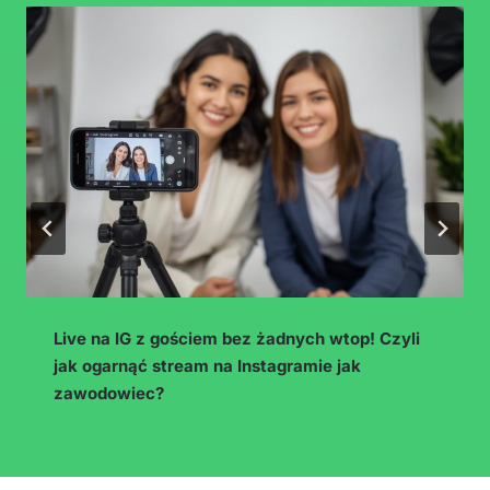
Live na IG z gościem bez żadnych wtop! Czyli
jak ogarnąć stream na Instagramie jak
zawodowiec?