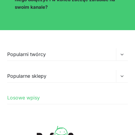
swoim kanale?
Przełą
Popularni twórcy
menu
podrz
Przełą
Popularne sklepy
menu
podrz
Losowe wpisy