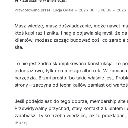
/
Zarabianie w internecie
/
Przygotowano przez:
Łucja Gdala
2026-06-15 08:36
2026-
Masz wiedzę, masz doświadczenie, może nawet mas
ktoś kupi raz i znika. I nagle pojawia się myśl, że 
klientów, możesz zacząć budować coś, co zarabia c
site.
To nie jest żadna skomplikowana konstrukcja. To po 
jednorazowo, tylko co miesiąc albo rok. W zamian d
narzędzia. Brzmi prosto, bo takie właśnie jest. Pro
strony – zaczyna od technikaliów zamiast od wartoś
Jeśli podejdziesz do tego dobrze, membership site 
Przewidywalny przychód, stały kontakt z klientem i 
zarabiasz. Tylko trzeba wiedzieć, jak to poukładać, 
dłużej.