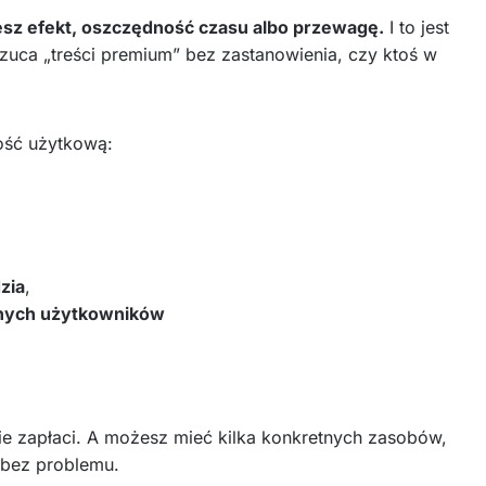
esz efekt, oszczędność czasu albo przewagę.
I to jest
uca „treści premium” bez zastanowienia, czy ktoś w
tość użytkową:
dzia
,
nnych użytkowników
ie zapłaci. A możesz mieć kilka konkretnych zasobów,
ę bez problemu.