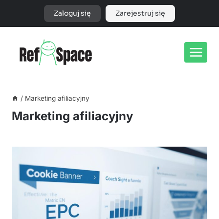
Przejdź
Zaloguj się
Zarejestruj się
do
treści
/
Marketing afiliacyjny
Marketing afiliacyjny