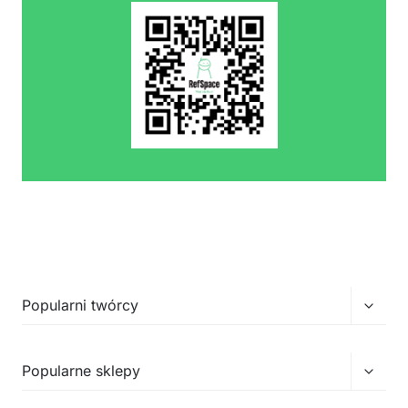
Przełą
Popularni twórcy
menu
podrz
Przełą
Popularne sklepy
menu
podrz