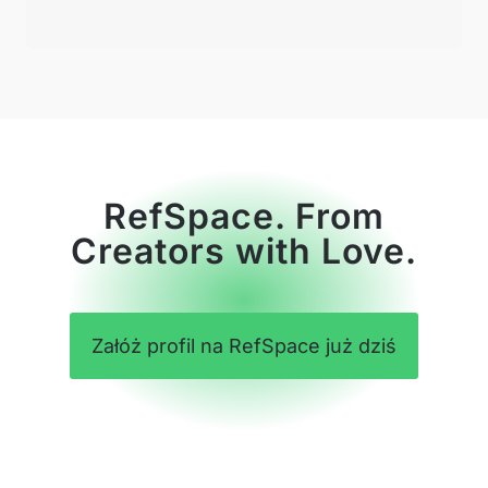
RefSpace. From
Creators with Love.
Załóż profil na RefSpace już dziś