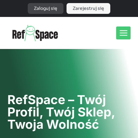
Przejdź
Zaloguj się
Zarejestruj się
do
treści
RefSpace – Twój
Profil, Twój Sklep,
Twoja Wolność