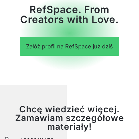
RefSpace. From
Creators with Love.
Załóż profil na RefSpace już dziś
Chcę wiedzieć więcej.
Zamawiam szczegółowe
materiały!