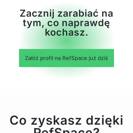
Zacznij zarabiać na
tym, co naprawdę
kochasz.
Załóż profil na RefSpace już dziś
Co zyskasz dzięki
RefSpace?