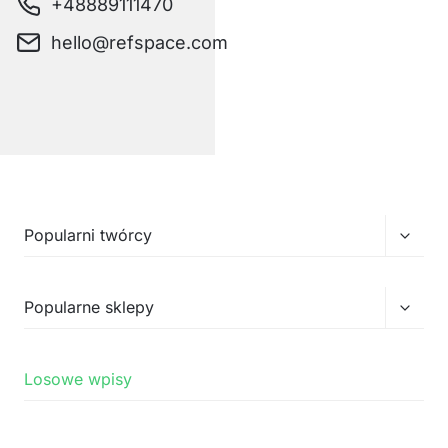
+48889111470
hello@refspace.com
Przełą
Popularni twórcy
menu
podrz
Przełą
Popularne sklepy
menu
podrz
Losowe wpisy