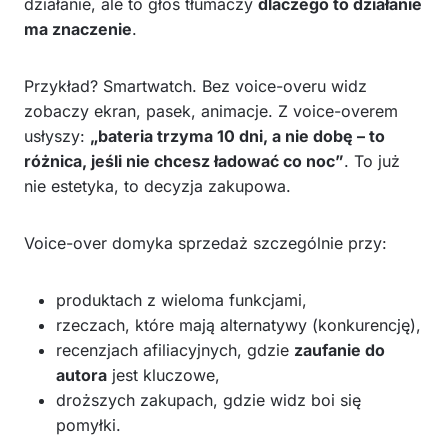
działanie, ale to głos tłumaczy
dlaczego to działanie
ma znaczenie
.
Przykład? Smartwatch. Bez voice-overu widz
zobaczy ekran, pasek, animacje. Z voice-overem
usłyszy:
„bateria trzyma 10 dni, a nie dobę – to
różnica, jeśli nie chcesz ładować co noc”
. To już
nie estetyka, to decyzja zakupowa.
Voice-over domyka sprzedaż szczególnie przy:
produktach z wieloma funkcjami,
rzeczach, które mają alternatywy (konkurencję),
recenzjach afiliacyjnych, gdzie
zaufanie do
autora
jest kluczowe,
droższych zakupach, gdzie widz boi się
pomyłki.