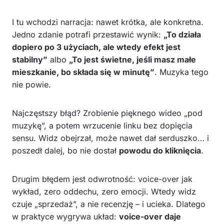
I tu wchodzi narracja: nawet krótka, ale konkretna.
Jedno zdanie potrafi przestawić wynik:
„To działa
dopiero po 3 użyciach, ale wtedy efekt jest
stabilny”
albo
„To jest świetne, jeśli masz małe
mieszkanie, bo składa się w minutę”
. Muzyka tego
nie powie.
Najczęstszy błąd? Zrobienie pięknego wideo „pod
muzykę”, a potem wrzucenie linku bez dopięcia
sensu. Widz obejrzał, może nawet dał serduszko… i
poszedł dalej, bo nie dostał
powodu do kliknięcia
.
Drugim błędem jest odwrotność: voice-over jak
wykład, zero oddechu, zero emocji. Wtedy widz
czuje „sprzedaż”, a nie recenzję – i ucieka. Dlatego
w praktyce wygrywa układ:
voice-over daje