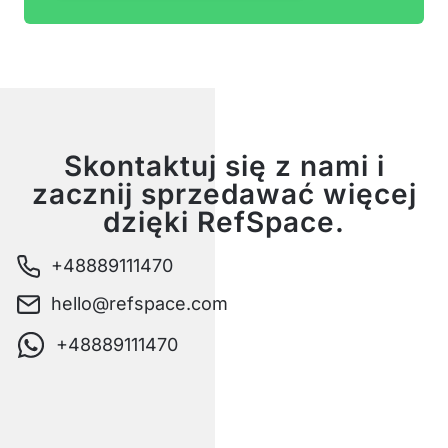
Skontaktuj się z nami i
zacznij sprzedawać więcej
dzięki RefSpace.
+48889111470
hello@refspace.com
+48889111470