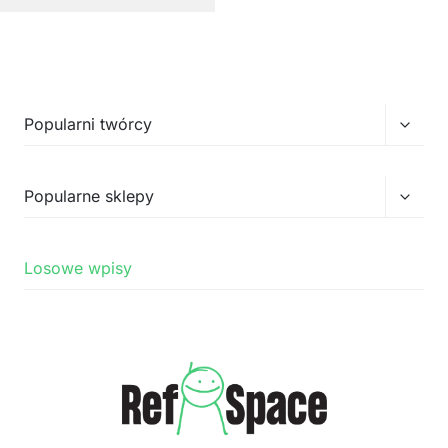
Przełą
Popularni twórcy
menu
podrz
Przełą
Popularne sklepy
menu
podrz
Losowe wpisy