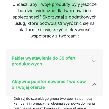
Chcesz, aby Twoje produkty były jeszcze
bardziej widoczne dla twórców i ich
społeczności? Skorzystaj z dodatkowych
usług, które pozwolą Ci wyróżnić się na
platformie i zwiększyć efektywność
współpracy z twórcami:
Pakiet wystawienia do 30 ofert
produktowych
Aktywne poinformowanie Twórców
o Twojej ofercie
Dotrzyj do szerokiego grona twórców za pomocą
kampanii informacyjnej obejmującej powiadomienia
push, e-maile oraz komunikaty wyświetlane w