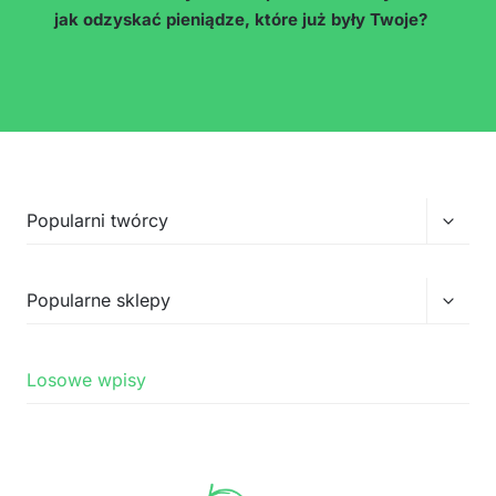
zarabiać bez nagrywania filmów?
…
Przełą
Popularni twórcy
menu
podrz
Przełą
Popularne sklepy
menu
podrz
Losowe wpisy