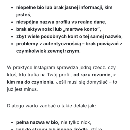
niepełne bio lub brak jasnej informacji, kim
jesteś
,
niespójna nazwa profilu vs realne dane
,
brak aktywności lub „martwe konto”
,
zbyt wiele podobnych kont o tej samej nazwie
,
problemy z autentycznością – brak powiązań z
czymkolwiek zewnętrznym
.
W praktyce Instagram sprawdza jedną rzecz: czy
ktoś, kto trafia na Twój profil,
od razu rozumie, z
kim ma do czynienia
. Jeśli musi się domyślać – to
już jest minus.
Dlatego warto zadbać o takie detale jak:
pełna nazwa w bio
, nie tylko nick,
link do strony lub innego źródła
, które