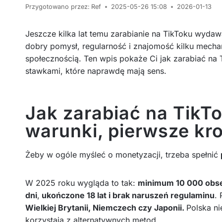
Przygotowano przez:
Ref
2025-05-26 15:08
2026-01-13
Jeszcze kilka lat temu zarabianie na TikToku wyda
dobry pomysł, regularność i znajomość kilku mech
społecznością. Ten wpis pokaże Ci jak zarabiać na 
stawkami, które naprawdę mają sens.
Jak zarabiać na TikT
warunki, pierwsze kro
Żeby w ogóle myśleć o monetyzacji, trzeba spełnić
W 2025 roku wygląda to tak:
minimum 10 000 obs
dni
,
ukończone 18 lat i brak naruszeń regulaminu
.
Wielkiej Brytanii, Niemczech czy Japonii.
Polska nie
korzystają z alternatywnych metod.