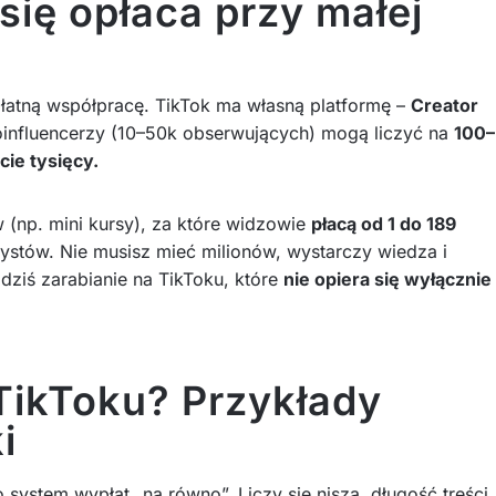
 się opłaca przy małej
atną współpracę. TikTok ma własną platformę –
Creator
oinfluencerzy (10–50k obserwujących) mogą liczyć na
100–
cie tysięcy.
w (np. mini kursy), za które widzowie
płacą od 1 do 189
rtystów. Nie musisz mieć milionów, wystarczy wiedza i
dziś zarabianie na TikToku, które
nie opiera się wyłącznie
 TikToku? Przykłady
i
 to system wypłat „na równo”. Liczy się nisza, długość treści,