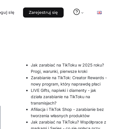
oguj się
Zarejestruj się
Jak zarabiać na TikToku w 2025 roku?
Progi, warunki, pierwsze kroki
Zarabianie na TikTok: Creator Rewards -
nowy program, który naprawdę płaci
LIVE Gifts, napiwki i diamenty - jak
działa zarabianie na TikToku na
transmisjach?
Afiliacja i TikTok Shop - zarabianie bez
tworzenia własnych produktów
Jak zarabiać na TikToku? Współprace z
markami i Series - co się opłaca przy