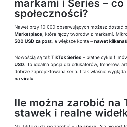
markami i Series – co
społeczności?
Nawet przy 10 000 obserwujących możesz dostać pł
Marketplace
, która łączy twórców z markami. Mikr
500 USD za post
, a większe konta –
nawet kilkanaś
Nowością są też
TikTok Series
– płatne cykle filmó
USD
. To idealna opcja dla edukatorów, trenerów, a
dobrze zaprojektowana seria. I tak właśnie wygląda 
na viralu
.
Ile można zarobić na
stawek i realne widełk
Na TikToku da się zarobić –
i to sporo
. Ale nie jest