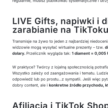
regularnie, musisz publikować systematycznie i utr
LIVE Gifts, napiwki i 
zarabianie na TikTok
Transmisje na żywo to jeden z najbardziej niedocen
widzowie mogą wysyłać wirtualne prezenty – tzw.
d
dolary.
Przelicznik wygląda tak:
1 diament = 0,005
W praktyce? Twórcy z lojalną społecznością potraf
Wszystko zależy od zaangażowania i tematu. Ludzie
odpowiedź lub po prostu…z sympatii. Jeśli więc pyt
dobry content, ale i
konkretne źródło przychodu, 
Afiliacja i TikTok Sho