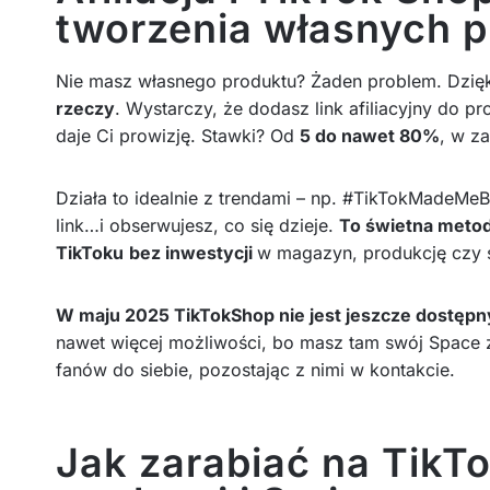
tworzenia własnych 
Nie masz własnego produktu? Żaden problem. Dzię
rzeczy
. Wystarczy, że dodasz link afiliacyjny do 
daje Ci prowizję. Stawki? Od
5 do nawet 80%
, w z
Działa to idealnie z trendami – np. #TikTokMadeMeB
link…i obserwujesz, co się dzieje.
To świetna metoda
TikToku
bez inwestycji
w magazyn, produkcję czy s
W maju 2025 TikTokShop nie jest jeszcze dostępny
nawet więcej możliwości, bo masz tam swój Space 
fanów do siebie, pozostając z nimi w kontakcie.
Jak zarabiać na TikT