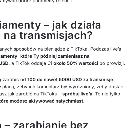
zymywać dobre parametry retencji.
diamenty – jak działa
u na transmisjach?
ianych sposobów na pieniądze z TikToka. Podczas live’a
iamenty
,
które Ty później zamieniasz na
 USD
, a TikTok oddaje Ci
około 50% wartości
po prowizji.
ią zarobić od
100 do nawet 5000 USD za transmisję
.
 płacą, żeby ich komentarz był wyróżniony, żeby dostać
asz jak zarobić na TikToku –
spróbuj live’a
. To nie tylko
które możesz aktywować natychmiast
.
p – zarabianie bez