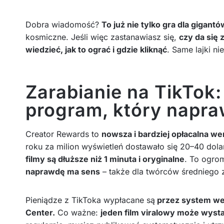
Dobra wiadomość?
To już nie tylko gra dla gigantó
kosmiczne. Jeśli więc zastanawiasz się,
czy da się 
wiedzieć, jak to ograć i gdzie kliknąć
. Same lajki ni
Zarabianie na TikTok
program, który napra
Creator Rewards to
nowsza i bardziej opłacalna w
roku za milion wyświetleń dostawało się 20–40 dola
filmy są dłuższe niż 1 minuta i oryginalne
. To ogro
naprawdę ma sens
– także dla twórców średniego 
Pieniądze z TikToka wypłacane są
przez system wew
Center.
Co ważne:
jeden film viralowy może wyst