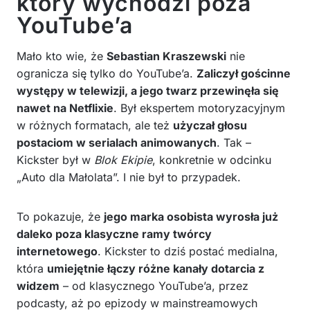
który wychodzi poza
YouTube’a
Mało kto wie, że
Sebastian Kraszewski
nie
ogranicza się tylko do YouTube’a.
Zaliczył gościnne
występy w telewizji, a jego twarz przewinęła się
nawet na Netflixie
. Był ekspertem motoryzacyjnym
w różnych formatach, ale też
użyczał głosu
postaciom w serialach animowanych
. Tak –
Kickster był w
Blok Ekipie
, konkretnie w odcinku
„Auto dla Małolata”. I nie był to przypadek.
To pokazuje, że
jego marka osobista wyrosła już
daleko poza klasyczne ramy twórcy
internetowego
. Kickster to dziś postać medialna,
która
umiejętnie łączy różne kanały dotarcia z
widzem
– od klasycznego YouTube’a, przez
podcasty, aż po epizody w mainstreamowych