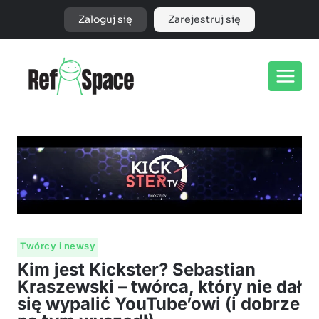
Przejdź
Zaloguj się
Zarejestruj się
do
treści
Twórcy i newsy
Kim jest Kickster? Sebastian
Kraszewski – twórca, który nie dał
się wypalić YouTube’owi (i dobrze