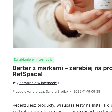
Zarabianie w internecie
Barter z markami – zarabiaj na pr
RefSpace!
/
Zarabianie w internecie
/
Przygotowano przez:
Sandra Siadlak
2025-11-19 09:38
Recenzujesz produkty, wrzucasz testy na Insta, Tik
kod rabatowy, uścisk dłoni i… może repost na storie