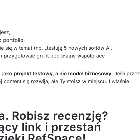
jesz,
 portfolio,
e się w temat (np. „testuję 5 nowych softów AI,
 i przygotować grunt pod płatne współprace
o jako
projekt testowy, a nie model biznesowy.
Jeśli przez
content się rozwija, ale Ty stoisz w miejscu. I właśnie
. Robisz recenzję?
ący link i przestań
ięki RefSpace!