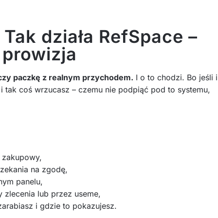
? Tak działa RefSpace –
i prowizja
łączy paczkę z realnym przychodem.
I o to chodzi. Bo jeśli i
, i tak coś wrzucasz – czemu nie podpiąć pod to systemu,
nk zakupowy,
 czekania na zgodę,
dnym panelu,
y zlecenia lub przez useme,
zarabiasz i gdzie to pokazujesz.