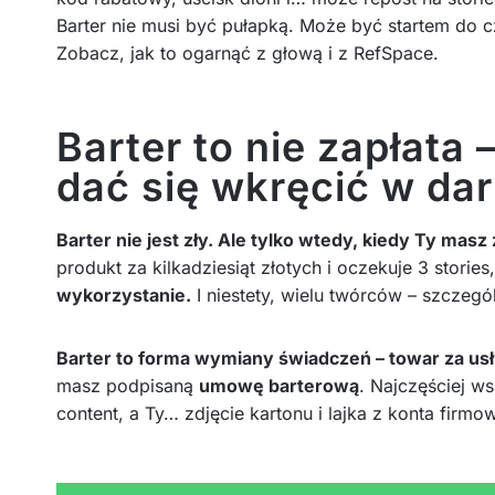
Barter nie musi być pułapką. Może być startem do cz
Zobacz, jak to ogarnąć z głową i z RefSpace.
Barter to nie zapłata 
dać się wkręcić w d
Barter nie jest zły. Ale tylko wtedy, kiedy Ty masz
produkt za kilkadziesiąt złotych i oczekuje 3 stories,
wykorzystanie.
I niestety, wielu twórców – szczegól
Barter to forma wymiany świadczeń – towar za usł
masz podpisaną
umowę barterową
. Najczęściej w
content, a Ty… zdjęcie kartonu i lajka z konta firmo