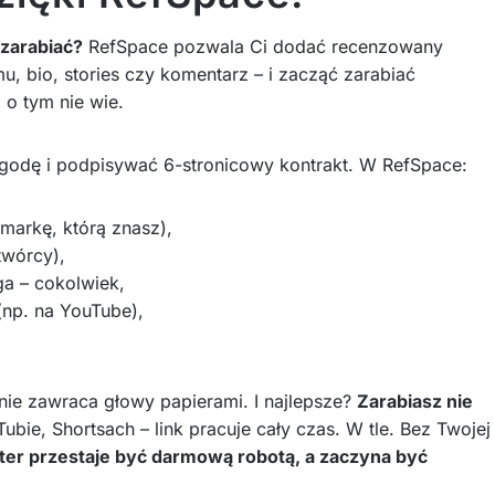
 zarabiać?
RefSpace pozwala Ci dodać recenzowany
mu, bio, stories czy komentarz – i zacząć zarabiać
a o tym nie wie.
o zgodę i podpisywać 6-stronicowy kontrakt. W RefSpace:
markę, którą znasz),
twórcy),
ga – cokolwiek,
(np. na YouTube),
nie zawraca głowy papierami. I najlepsze?
Zarabiasz nie
ubie, Shortsach – link pracuje cały czas. W tle. Bez Twojej
er przestaje być darmową robotą, a zaczyna być