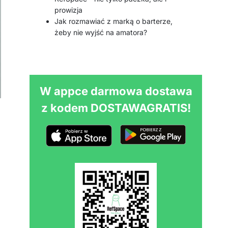
prowizja
Jak rozmawiać z marką o barterze,
żeby nie wyjść na amatora?
W appce darmowa dostawa
z kodem DOSTAWAGRATIS!