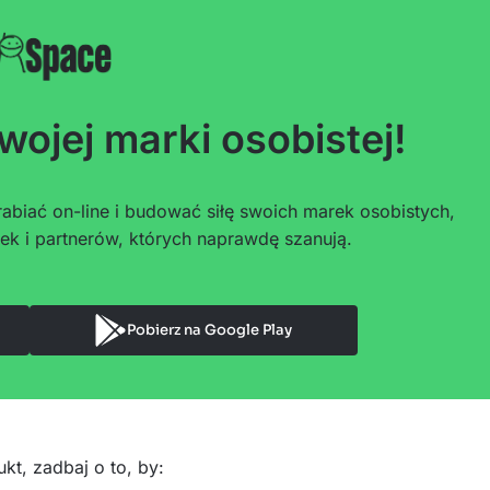
wojej marki osobistej!
abiać on-line i budować siłę swoich marek osobistych,
ek i partnerów, których naprawdę szanują.
Pobierz na Google Play
ukt, zadbaj o to, by: