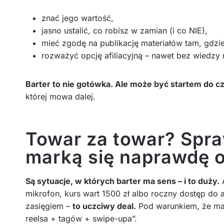
znać jego wartość,
jasno ustalić, co robisz w zamian (i co NIE),
mieć zgodę na publikację materiałów tam, gdzie
rozważyć opcję afiliacyjną – nawet bez wiedzy 
Barter to nie gotówka. Ale może być startem do c
której mowa dalej.
Towar za towar? Spra
marką się naprawdę 
Są sytuacje, w których barter ma sens – i to duży.
A
mikrofon, kurs wart 1500 zł albo roczny dostęp do a
zasięgiem –
to uczciwy deal.
Pod warunkiem, że mar
reelsa + tagów + swipe-upa”.