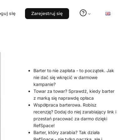
oguj się
Zarejestruj się
Barter to nie zapłata - to początek. Jak
nie dać się wkręcić w darmowe
kampanie?
Towar za towar? Sprawdź, kiedy barter
z marką się naprawdę opłaca
Współpraca barterowa. Robisz
recenzję? Dodaj do niej zarabiający link i
przestań pracować za darmo dzięki
RefSpace!
Barter, który zarabia? Tak działa
RefSpace - nie tylko paczka, ale i