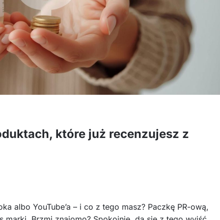
oduktach, które już recenzujesz z
Toka albo YouTube’a – i co z tego masz? Paczkę PR-ową,
s marki. Brzmi znajomo? Spokojnie, da się z tego wyjść.