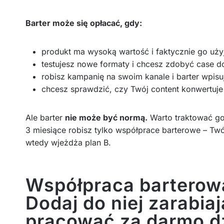
Barter może się opłacać, gdy:
produkt ma wysoką wartość i faktycznie go uży
testujesz nowe formaty i chcesz zdobyć case do
robisz kampanię na swoim kanale i barter wpisuj
chcesz sprawdzić, czy Twój content konwertuje
Ale barter
nie może być normą.
Warto traktować g
3 miesiące robisz tylko współprace barterowe – Twój 
wtedy wjeżdża plan B.
Współpraca barterowa
Dodaj do niej zarabiaj
pracować za darmo dz