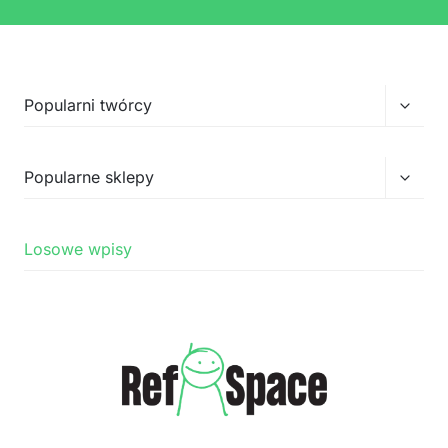
Przełą
Popularni twórcy
menu
podrz
Przełą
Popularne sklepy
menu
podrz
Losowe wpisy