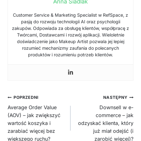
Anna Siadlak
Customer Service & Marketing Specialist w RefSpace, z
pasją do rozwoju technologii AI oraz psychologii
zakupów. Odpowiada za obsługę klientów, współpracę z
Twórcami, Dostawcami i rozwój aplikacji. Wieloletnie
doświadczenie jako Makeup Artist pozwala jej lepiej
rozumieć mechanizmy zaufania do polecanych
produktów i rozumieniu potrzeb klientów.
Nawigacja
POPRZEDNI
NASTĘPNY
wpisu
Average Order Value
Downsell w e-
(AOV) – jak zwiększyć
commerce – jak
wartość koszyka i
odzyskać klienta, który
zarabiać więcej bez
już miał odejść (i
większego ruchu?
zarobić więcej)?