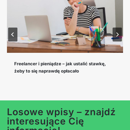
Cookie window, EPC i konwersja – słowniczek
pojęć afiliacyjnych, które musisz znać
Losowe wpisy – znajdź
interesujące Cię