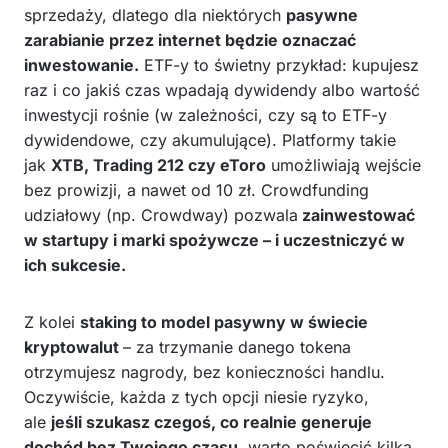
sprzedaży, dlatego dla niektórych
pasywne
zarabianie przez internet będzie oznaczać
inwestowanie.
ETF-y to świetny przykład: kupujesz
raz i co jakiś czas wpadają dywidendy albo wartość
inwestycji rośnie (w zależności, czy są to ETF-y
dywidendowe, czy akumulujące). Platformy takie
jak
XTB, Trading 212 czy eToro
umożliwiają wejście
bez prowizji, a nawet od 10 zł. Crowdfunding
udziałowy (np. Crowdway) pozwala
zainwestować
w startupy i marki spożywcze – i uczestniczyć w
ich sukcesie.
Z kolei
staking to model pasywny w świecie
kryptowalut
– za trzymanie danego tokena
otrzymujesz nagrody, bez konieczności handlu.
Oczywiście, każda z tych opcji niesie ryzyko,
ale
jeśli szukasz czegoś, co realnie generuje
dochód bez Twojego czasu
, warto poświęcić kilka