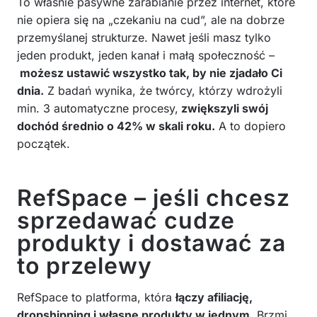
To właśnie pasywne zarabianie przez internet, które
nie opiera się na „czekaniu na cud”, ale na dobrze
przemyślanej strukturze. Nawet jeśli masz tylko
jeden produkt, jeden kanał i małą społeczność –
możesz ustawić wszystko tak, by nie zjadało Ci
dnia.
Z badań wynika, że twórcy, którzy wdrożyli
min. 3 automatyczne procesy,
zwiększyli swój
dochód średnio o 42% w skali roku.
A to dopiero
początek.
RefSpace – jeśli chcesz
sprzedawać cudze
produkty i dostawać za
to przelewy
RefSpace to platforma, która
łączy afiliację,
dropshipping i własne produkty w jednym
. Brzmi