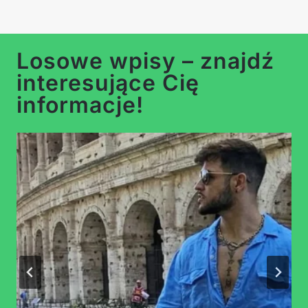
…
Losowe wpisy – znajdź
interesujące Cię
informacje!