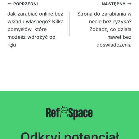
Nawigacja
POPRZEDNI
NASTĘPNY
wpisu
Jak zarabiać online bez
Strona do zarabiania w
wkładu własnego? Kilka
necie bez ryzyka?
pomysłów, które
Zobacz, co działa
możesz wdrożyć od
nawet bez
ręki
doświadczenia
Odkryj potencjał