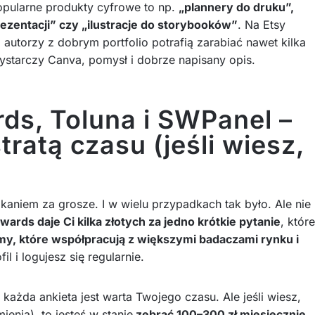
Popularne produkty cyfrowe to np.
„plannery do druku”,
rezentacji” czy „ilustracje do storybooków”
. Na Etsy
 autorzy z dobrym portfolio potrafią zarabiać nawet kilka
wystarczy Canva, pomysł i dobrze napisany opis.
ds, Toluna i SWPanel –
stratą czasu (jeśli wiesz,
ikaniem za grosze. I w wielu przypadkach tak było. Ale nie
ards daje Ci kilka złotych za jedno krótkie pytanie
, które
ormy, które współpracują z większymi badaczami rynku i
l i logujesz się regularnie.
e każda ankieta jest warta Twojego czasu. Ale jeśli wiesz,
ienia), to jesteś w stanie
zebrać 100–300 zł miesięcznie
.