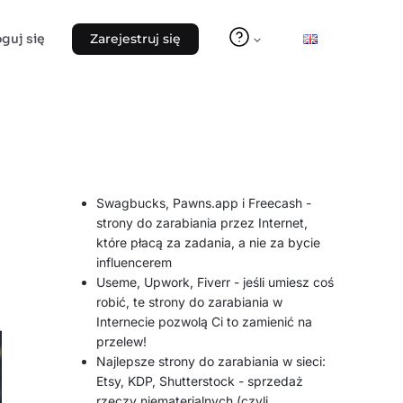
oguj się
Zarejestruj się
Swagbucks, Pawns.app i Freecash -
strony do zarabiania przez Internet,
które płacą za zadania, a nie za bycie
influencerem
Useme, Upwork, Fiverr - jeśli umiesz coś
robić, te strony do zarabiania w
Internecie pozwolą Ci to zamienić na
przelew!
Najlepsze strony do zarabiania w sieci:
Etsy, KDP, Shutterstock - sprzedaż
rzeczy niematerialnych (czyli