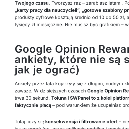
Twojego czasu
. Tworzysz raz – zarabiasz latami. 
„karty pracy dla nauczycieli”, „gotowe szablony p
produkty cyfrowe kosztują średnio od 10 do 50 zł, a
tysięcy zł miesięcznie. Nie musisz być grafikiem – 
Google Opinion Rewar
ankiety, które nie są 
jak je ograć)
Ankiety przez lata kojarzyły się z długim, nudnym kl
zawsze. W dzisiejszych czasach
Google Opinion Rew
trwa 30 sekund.
Toluna i SWPanel to z kolei platf
faktycznie płacą
– pod warunkiem że uzupełnisz profi
Tutaj liczy się
konsekwencja i filtrowanie ofert
– ni
jak to ograć (np. przez aplikację mobilną i powiadom