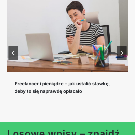
Cookie window, EPC i konwersja – słowniczek
pojęć afiliacyjnych, które musisz znać
Losowe wpisy – znajdź