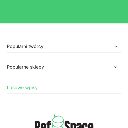
Przełą
Popularni twórcy
menu
podrz
Przełą
Popularne sklepy
menu
podrz
Losowe wpisy