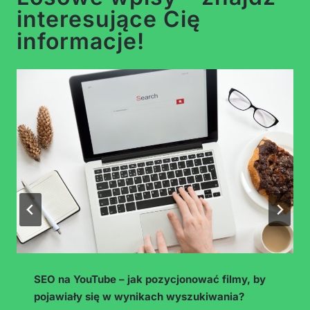
interesujące Cię
informacje!
Trendy w social mediach 2025 – co będzie
działać, a co straci sens już za chwilę?