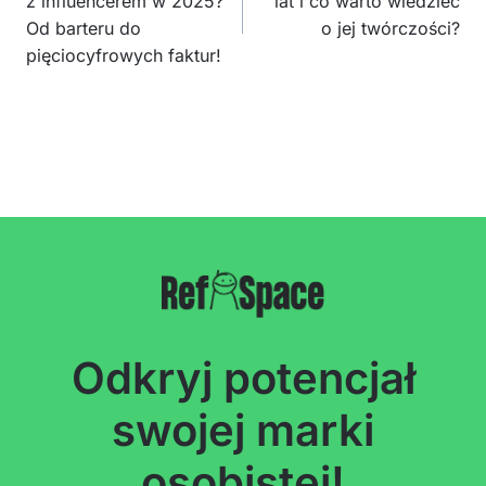
z influencerem w 2025?
lat i co warto wiedzieć
Od barteru do
o jej twórczości?
pięciocyfrowych faktur!
Odkryj potencjał
swojej marki
osobistej!