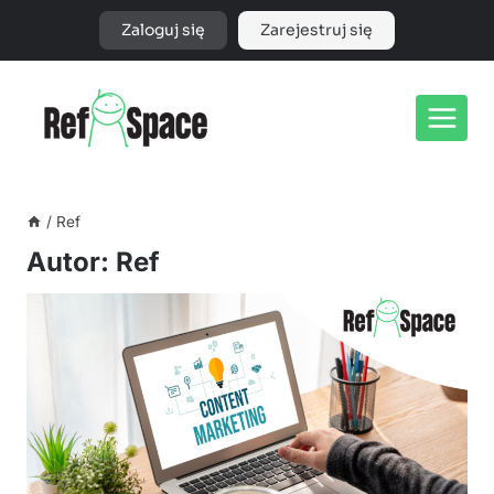
Przejdź
Zaloguj się
Zarejestruj się
do
treści
/
Ref
Autor: Ref