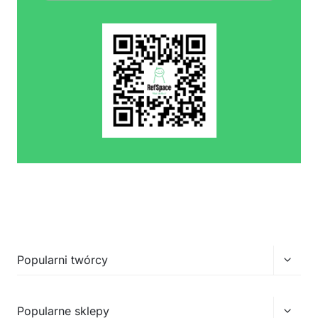
Przełą
Popularni twórcy
menu
podrz
Przełą
Popularne sklepy