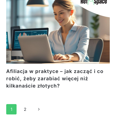
Afiliacja w praktyce – jak zacząć i co
robić, żeby zarabiać więcej niż
kilkanaście złotych?
Nawigacja
Następna
1
2