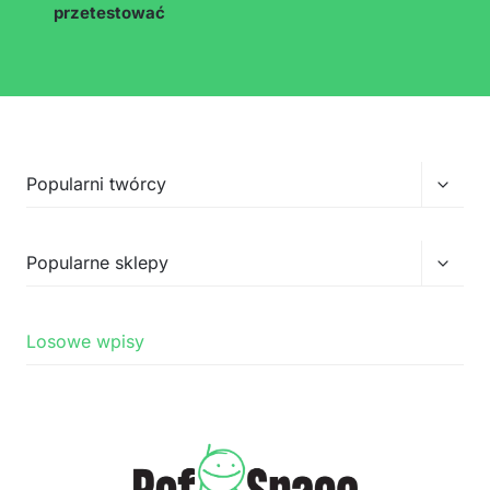
Przełą
Popularni twórcy
menu
podrz
Przełą
Popularne sklepy
menu
podrz
Losowe wpisy