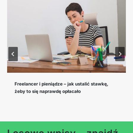
kę,
Cookie window, EPC i konwersja – słownic
pojęć afiliacyjnych, które musisz znać