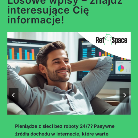
Losowe wpisy – znajdź
interesujące Cię
informacje!
y 24/7? Pasywne
Praca jako influencer – co nap
 które warto
twórcy i jak wygląda ten zawód