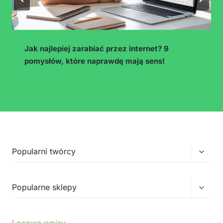
Jak najlepiej zarabiać przez internet? 9
pomysłów, które naprawdę mają sens!
Przełą
Popularni twórcy
menu
podrz
Przełą
Popularne sklepy
menu
podrz