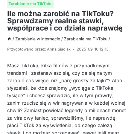
Zarabianie ma TikToku
Ile można zarobić na TikToku?
Sprawdzamy realne stawki,
współprace i co działa naprawdę
/
Zarabianie w internecie
/
Zarabianie ma TikToku
/
Przygotowano przez:
Anna Siadlak
2025-09-10 12:13
Masz TikToka, kilka filmów z przypadkowymi
trendami i zastanawiasz się, czy da się na tym
zarobić coś więcej niż „parę groszy za lajki”? Albo
słyszałeś, że ktoś znajomy „wyciąga z TikToka
tysiące” i chcesz sprawdzić, ile w tym prawdy,
zanim rzucisz się w wir nagrywania w każdej wolnej
chwili? Zamiast powielać legendy o milionach monet
za viralowy taniec, sprawdziliśmy, ile naprawdę
płaci TikTok za wyświetlenia, od czego zależą
stawki i co możesz sprzedawać, nawet jeśli masz