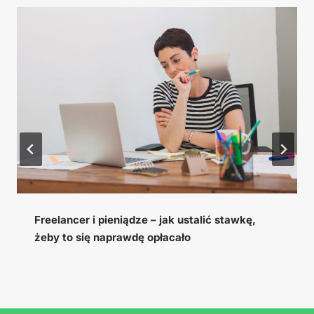
Cookie window, EPC i konwersja – słowniczek
pojęć afiliacyjnych, które musisz znać
…