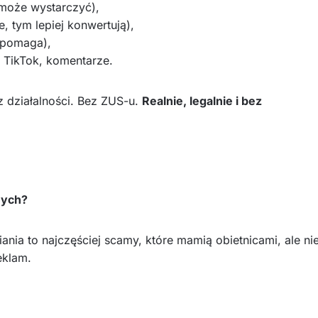
 może wystarczyć),
, tym lepiej konwertują),
o pomaga),
, TikTok, komentarze.
z działalności. Bez ZUS-u.
Realnie, legalnie i bez
nych?
nia to najczęściej scamy, które mamią obietnicami, ale ni
eklam.