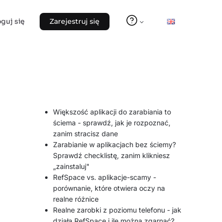
oguj się
Zarejestruj się
Większość aplikacji do zarabiania to
ściema - sprawdź, jak je rozpoznać,
zanim stracisz dane
Zarabianie w aplikacjach bez ściemy?
Sprawdź checklistę, zanim klikniesz
„zainstaluj"
RefSpace vs. aplikacje-scamy -
porównanie, które otwiera oczy na
realne różnice
Realne zarobki z poziomu telefonu - jak
działa RefSpace i ile można zgarnąć?