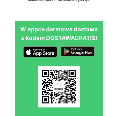
W appce darmowa dostawa
z kodem DOSTAWAGRATIS!