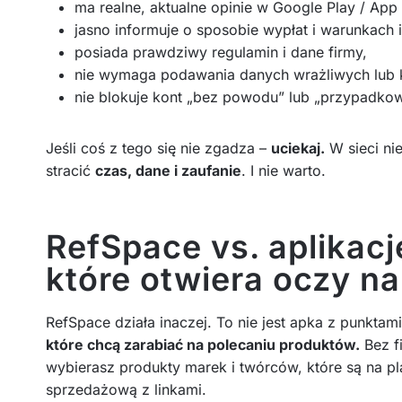
ma realne, aktualne opinie w Google Play / App 
jasno informuje o sposobie wypłat i warunkach ic
posiada prawdziwy regulamin i dane firmy,
nie wymaga podawania danych wrażliwych lub 
nie blokuje kont „bez powodu” lub „przypadkow
Jeśli coś z tego się nie zgadza –
uciekaj.
W sieci ni
stracić
czas, dane i zaufanie
. I nie warto.
RefSpace vs. aplikac
które otwiera oczy na
RefSpace działa inaczej. To nie jest apka z punkta
które chcą zarabiać na polecaniu produktów.
Bez f
wybierasz produkty marek i twórców, które są na pla
sprzedażową z linkami.