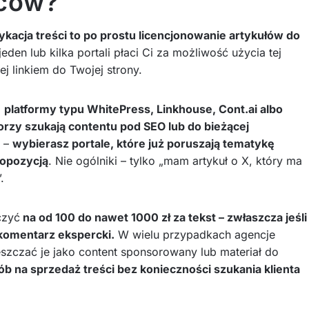
rców?
kacja treści to po prostu licencjonowanie artykułów do
den lub kilka portali płaci Ci za możliwość użycia tej
ej linkiem do Twojej strony.
o
platformy typu WhitePress, Linkhouse, Cont.ai albo
orzy szukają contentu pod SEO lub do bieżącej
e –
wybierasz portale, które już poruszają tematykę
ropozycją
. Nie ogólniki – tylko „mam artykuł o X, który ma
.
czyć
na od 100 do nawet 1000 zł za tekst – zwłaszcza jeśli
 komentarz ekspercki.
W wielu przypadkach agencje
szczać je jako content sponsorowany lub materiał do
ób na sprzedaż treści bez konieczności szukania klienta