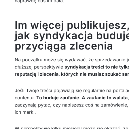
naprawdę coś im dała.
Im więcej publikujesz
jak syndykacja buduj
przyciąga zlecenia
Na początku może się wydawać, że sprzedawanie jed
dłuższej perspektywie
syndykacja treści to nie tylk
reputację i zlecenia, których nie musisz szukać sa
Jeśli Twoje treści pojawiają się regularnie na port
contentu.
To buduje zaufanie. A zaufanie to waluta
zaczynają pytać, czy napiszesz coś na zamówienie,
ich marki.
W perspektywie kilku miesięcy może się okazać, ż