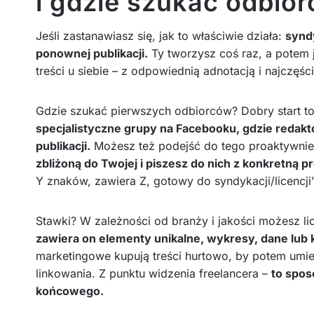
i gdzie szukać odbio
Jeśli zastanawiasz się, jak to właściwie działa:
syndy
ponownej publikacji.
Ty tworzysz coś raz, a potem je
treści u siebie – z odpowiednią adnotacją i najczęści
Gdzie szukać pierwszych odbiorców? Dobry start t
specjalistyczne grupy na Facebooku, gdzie redakt
publikacji.
Możesz też podejść do tego proaktywni
zbliżoną do Twojej i piszesz do nich z konkretną p
Y znaków, zawiera Z, gotowy do syndykacji/licencji”
Stawki? W zależności od branży i jakości możesz li
zawiera on elementy unikalne, wykresy, dane lub
marketingowe kupują treści hurtowo, by potem umie
linkowania. Z punktu widzenia freelancera –
to spos
końcowego.