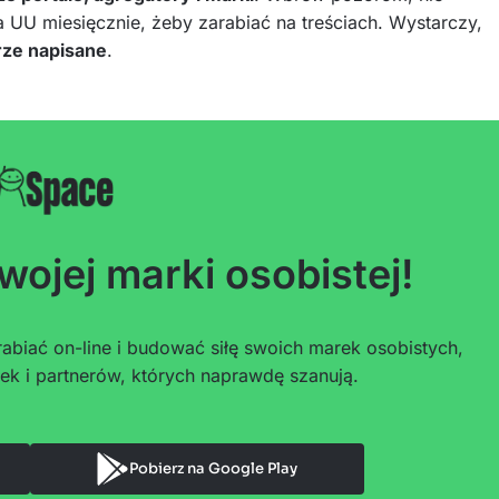
 UU miesięcznie, żeby zarabiać na treściach. Wystarczy,
brze napisane
.
wojej marki osobistej!
abiać on-line i budować siłę swoich marek osobistych,
ek i partnerów, których naprawdę szanują.
Pobierz na Google Play