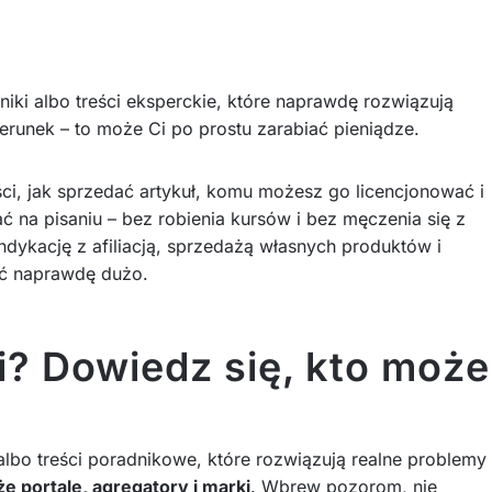
iki albo treści eksperckie, które naprawdę rozwiązują
erunek – to może Ci po prostu zarabiać pieniądze.
ści, jak sprzedać artykuł, komu możesz go licencjonować i
ać na pisaniu – bez robienia kursów i bez męczenia się z
ndykację z afiliacją, sprzedażą własnych produktów i
nąć naprawdę dużo.
i? Dowiedz się, kto może
albo treści poradnikowe, które rozwiązują realne problemy
e portale, agregatory i marki
. Wbrew pozorom, nie