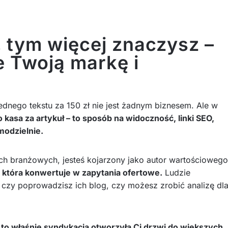
, tym więcej znaczysz –
e Twoją markę i
nego tekstu za 150 zł nie jest żadnym biznesem. Ale w
o kasa za artykuł – to sposób na widoczność, linki SEO,
modzielnie.
alach branżowych, jesteś kojarzony jako autor wartościowego
, która konwertuje w zapytania ofertowe.
Ludzie
 czy poprowadzisz ich blog, czy możesz zrobić analizę dl
e
to właśnie syndykacja otworzyła Ci drzwi do większych