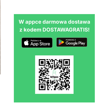
W appce darmowa dostawa
z kodem DOSTAWAGRATIS!