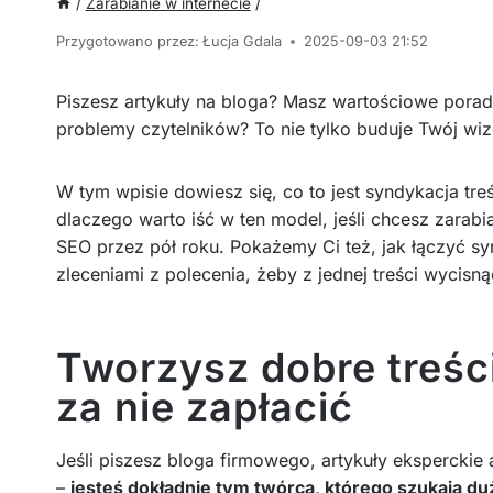
/
Zarabianie w internecie
/
Przygotowano przez:
Łucja Gdala
2025-09-03 21:52
Piszesz artykuły na bloga? Masz wartościowe poradn
problemy czytelników? To nie tylko buduje Twój wiz
W tym wpisie dowiesz się, co to jest syndykacja tre
dlaczego warto iść w ten model, jeśli chcesz zarabi
SEO przez pół roku. Pokażemy Ci też, jak łączyć sy
zleceniami z polecenia, żeby z jednej treści wycis
Tworzysz dobre treśc
za nie zapłacić
Jeśli piszesz bloga firmowego, artykuły eksperckie 
–
jesteś dokładnie tym twórcą, którego szukają duż