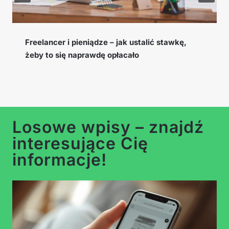
,
Cookie window, EPC i konwersja – słownicze
pojęć afiliacyjnych, które musisz znać
Losowe wpisy – znajdź
interesujące Cię
informacje!