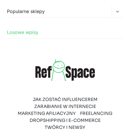
podrz
Przełą
Popularne sklepy
menu
podrz
Losowe wpisy
JAK ZOSTAĆ INFLUENCEREM
ZARABIANIE W INTERNECIE
MARKETING AFILIACYJNY
FREELANCING
DROPSHIPPING I E-COMMERCE
TWÓRCY I NEWSY