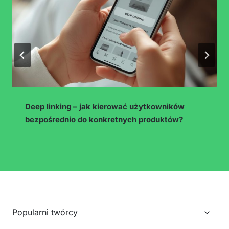
ników
Instagram Collabs – jak wykorzystać fu
któw?
współpracy, by dotrzeć do nowej public
Przełą
Popularni twórcy
menu