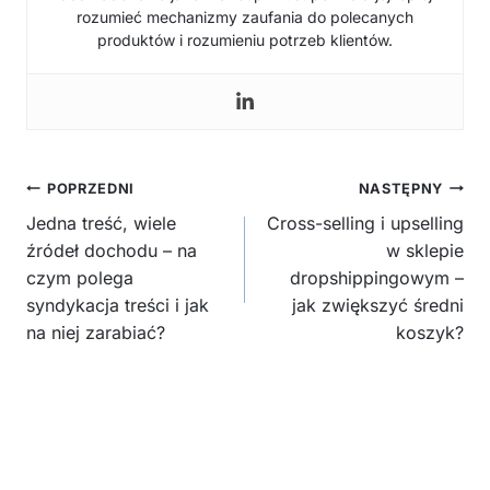
rozumieć mechanizmy zaufania do polecanych
produktów i rozumieniu potrzeb klientów.
Nawigacja
POPRZEDNI
NASTĘPNY
wpisu
Jedna treść, wiele
Cross-selling i upselling
źródeł dochodu – na
w sklepie
czym polega
dropshippingowym –
syndykacja treści i jak
jak zwiększyć średni
na niej zarabiać?
koszyk?