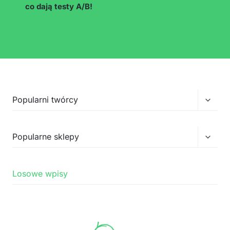
żeby ludzie oglądali do końca
Przełą
Popularni twórcy
menu
podrz
Przełą
Popularne sklepy
menu
podrz
Losowe wpisy