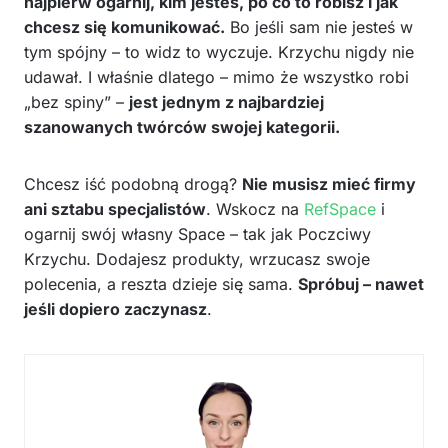
najpierw ogarnij, kim jesteś, po co to robisz i jak
chcesz się komunikować.
Bo jeśli sam nie jesteś w
tym spójny – to widz to wyczuje. Krzychu nigdy nie
udawał. I właśnie dlatego – mimo że wszystko robi
„bez spiny” –
jest jednym z najbardziej
szanowanych twórców swojej kategorii.
Chcesz iść podobną drogą?
Nie musisz mieć firmy
ani sztabu specjalistów
. Wskocz na
RefSpace
i
ogarnij swój własny Space – tak jak Poczciwy
Krzychu. Dodajesz produkty, wrzucasz swoje
polecenia, a reszta dzieje się sama.
Spróbuj – nawet
jeśli dopiero zaczynasz
.