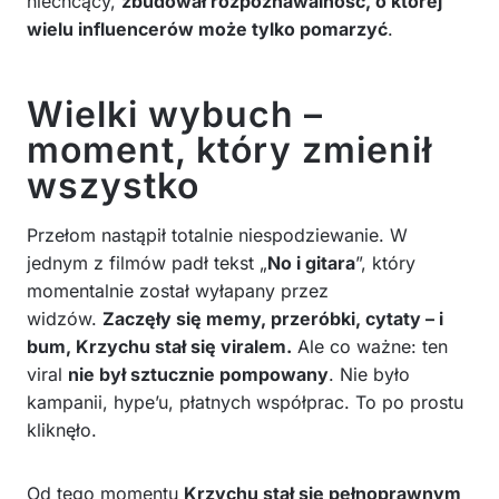
niechcący,
zbudował rozpoznawalność, o której
wielu influencerów może tylko pomarzyć
.
Wielki wybuch –
moment, który zmienił
wszystko
Przełom nastąpił totalnie niespodziewanie. W
jednym z filmów padł tekst „
No i gitara
”, który
momentalnie został wyłapany przez
widzów.
Zaczęły się memy, przeróbki, cytaty – i
bum, Krzychu stał się viralem.
Ale co ważne: ten
viral
nie był sztucznie pompowany
. Nie było
kampanii, hype’u, płatnych współprac. To po prostu
kliknęło.
Od tego momentu
Krzychu stał się pełnoprawnym