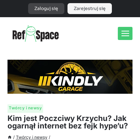
Przejdź
Zaloguj się
Zarejestruj się
do
treści
Twórcy i newsy
Kim jest Poczciwy Krzychu? Jak
ogarnął internet bez fejk hype’u?
/
Twórcy i newsy
/