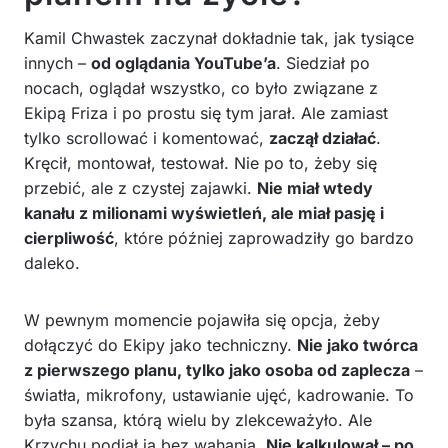
Kamil Chwastek zaczynał dokładnie tak, jak tysiące
innych –
od oglądania YouTube’a
. Siedział po
nocach, oglądał wszystko, co było związane z
Ekipą Friza i po prostu się tym jarał. Ale zamiast
tylko scrollować i komentować,
zaczął działać
.
Kręcił, montował, testował. Nie po to, żeby się
przebić, ale z czystej zajawki.
Nie miał wtedy
kanału z milionami wyświetleń, ale miał pasję i
cierpliwość
, które później zaprowadziły go bardzo
daleko.
W pewnym momencie pojawiła się opcja, żeby
dołączyć do Ekipy jako techniczny.
Nie jako twórca
z pierwszego planu, tylko jako osoba od zaplecza
–
światła, mikrofony, ustawianie ujęć, kadrowanie. To
była szansa, którą wielu by zlekceważyło. Ale
Krzychu podjął ją bez wahania.
Nie kalkulował – po