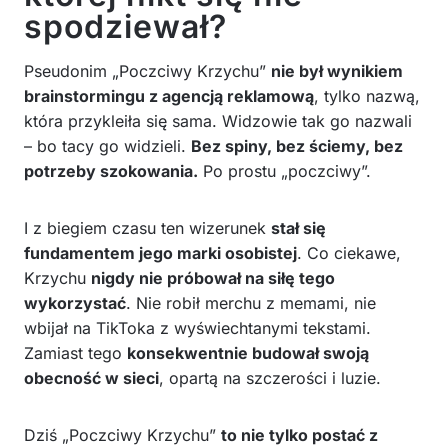
spodziewał?
Pseudonim „Poczciwy Krzychu”
nie był wynikiem
brainstormingu z agencją reklamową
, tylko nazwą,
która przykleiła się sama. Widzowie tak go nazwali
– bo tacy go widzieli.
Bez spiny, bez ściemy, bez
potrzeby szokowania.
Po prostu „poczciwy”.
I z biegiem czasu ten wizerunek
stał się
fundamentem jego marki osobistej
. Co ciekawe,
Krzychu
nigdy nie próbował na siłę tego
wykorzystać
. Nie robił merchu z memami, nie
wbijał na TikToka z wyświechtanymi tekstami.
Zamiast tego
konsekwentnie budował swoją
obecność w sieci
, opartą na szczerości i luzie.
Dziś „Poczciwy Krzychu”
to nie tylko postać z