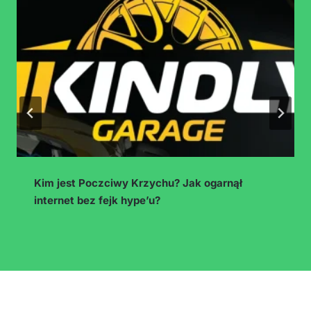
Zarabianie w internecie dla niepełnoletnich – co
wolno, ile można i jak nie wpaść w kłopoty