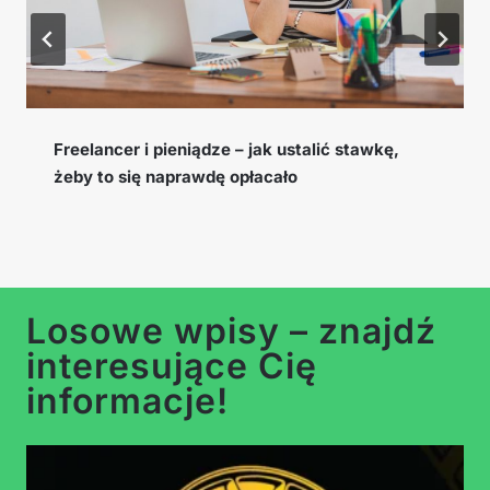
Cookie window, EPC i konwersja – słowniczek
pojęć afiliacyjnych, które musisz znać
Losowe wpisy – znajdź
interesujące Cię
informacje!