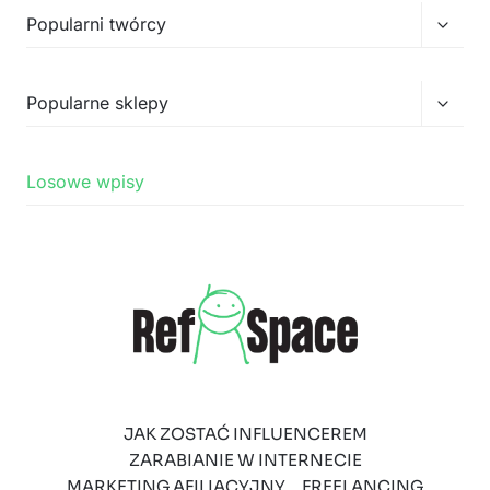
Przełą
Popularni twórcy
menu
podrz
Przełą
Popularne sklepy
menu
podrz
Losowe wpisy
JAK ZOSTAĆ INFLUENCEREM
ZARABIANIE W INTERNECIE
MARKETING AFILIACYJNY
FREELANCING