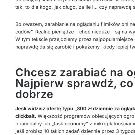
tak, to dla kogo, jak długo, za ile i… czy naprawdę 
Bo owszem, zarabianie na oglądaniu filmików online 
cudów”. Realne pieniądze – choć nieduże – są na wyci
W tym tekście przejdziemy przez najpopularniejsze
naprawdę da się zarobić i pokażemy, kiedy lepiej t
Chcesz zarabiać na o
Najpierw sprawdź, co 
dobrze
Jeśli widzisz ofertę typu „300 zł dziennie za ogl
clickbait.
Większość programów obiecujących ogromn
piramidalny lub „task economy” z mikropłatnościami. 
jeśli zrobisz 10 takich zadań dziennie przez 3 tygod