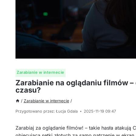
Zarabianie w internecie
Zarabianie na oglądaniu filmów – c
czasu?
/
Zarabianie w internecie
/
Przygotowano przez:
Łucja Gdala
2025-11-19 09:47
Zarabiaj za oglądanie filmów! – takie hasła atakują C
obiecującą setki złotych za samo patrzenie w ekran, 