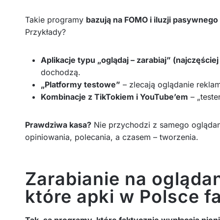
Takie programy
bazują na FOMO i iluzji pasywneg
Przykłady?
Aplikacje typu „oglądaj – zarabiaj” (najczęście
dochodzą.
„Platformy testowe”
– zlecają oglądanie rekla
Kombinacje z TikTokiem i YouTube’em
– „teste
Prawdziwa kasa?
Nie przychodzi z samego oglądania
opiniowania, polecania, a czasem – tworzenia.
Zarabianie na oglądan
które apki w Polsce f
Tak, są programy, które faktycznie wypłacają pieni