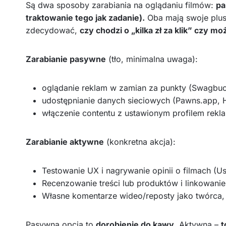
Są dwa sposoby zarabiania na oglądaniu filmów:
pa
traktowanie tego jak zadanie).
Oba mają swoje plusy 
zdecydować,
czy chodzi o „kilka zł za klik” czy m
Zarabianie pasywne
(tło, minimalna uwaga):
oglądanie reklam w zamian za punkty (Swagbuck
udostępnianie danych sieciowych (Pawns.app, 
włączenie contentu z ustawionym profilem rek
Zarabianie aktywne
(konkretna akcja):
Testowanie UX i nagrywanie opinii o filmach (Us
Recenzowanie treści lub produktów i linkowanie
Własne komentarze wideo/reposty jako twórca, z
Pasywna opcja to
dorobienie do kawy
. Aktywna –
t