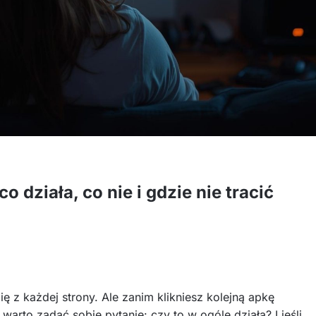
o działa, co nie i gdzie nie tracić
ię z każdej strony. Ale zanim klikniesz kolejną apkę
warto zadać sobie pytanie: czy to w ogóle działa? I jeśli