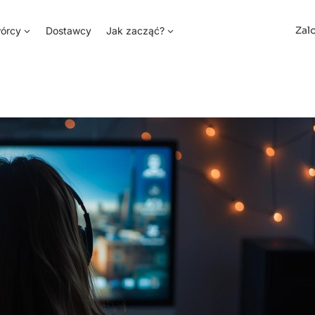
Zal
órcy
Dostawcy
Jak zacząć?