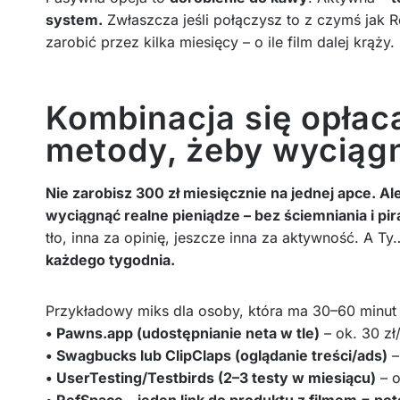
system.
Zwłaszcza jeśli połączysz to z czymś jak 
zarobić przez kilka miesięcy – o ile film dalej krąży.
Kombinacja się opłaca
metody, żeby wyciągn
Nie zarobisz 300 zł miesięcznie na jednej apce. Al
wyciągnąć realne pieniądze – bez ściemniania i pir
tło, inna za opinię, jeszcze inna za aktywność. A T
każdego tygodnia.
Przykładowy miks dla osoby, która ma 30–60 minut 
• Pawns.app (udostępnianie neta w tle)
– ok. 30 zł
• Swagbucks lub ClipClaps (oglądanie treści/ads)
–
• UserTesting/Testbirds (2–3 testy w miesiącu)
– o
• RefSpace – jeden link do produktu z filmem = pot