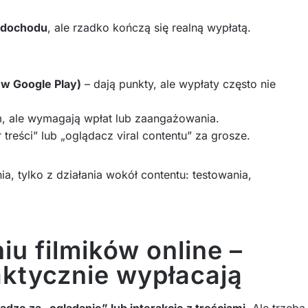
o dochodu
, ale rzadko kończą się realną wypłatą.
j w Google Play)
– dają punkty, ale wypłaty często nie
m, ale wymagają wpłat lub zaangażowania.
r treści” lub „oglądacz viral contentu” za grosze.
, tylko z działania wokół contentu: testowania,
iu filmików online –
aktycznie wypłacają
ądze za „oglądanie” lub interakcję z treściami.
Ale trzeba