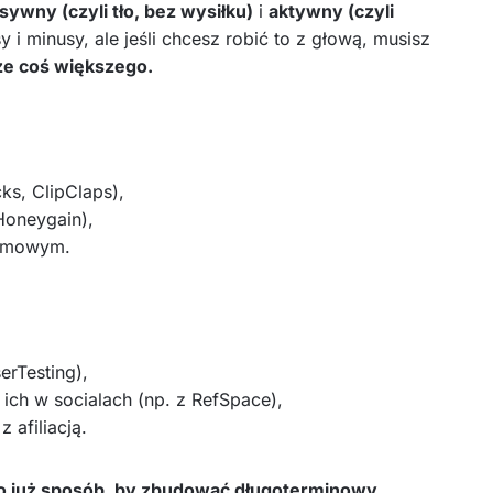
sywny (czyli tło, bez wysiłku)
i
aktywny (czyli
i minusy, ale jeśli chcesz robić to z głową, musisz
oże coś większego.
s, ClipClaps),
Honeygain),
lamowym.
erTesting),
 ich w socialach (np. z RefSpace),
 afiliacją.
o już sposób, by zbudować długoterminowy