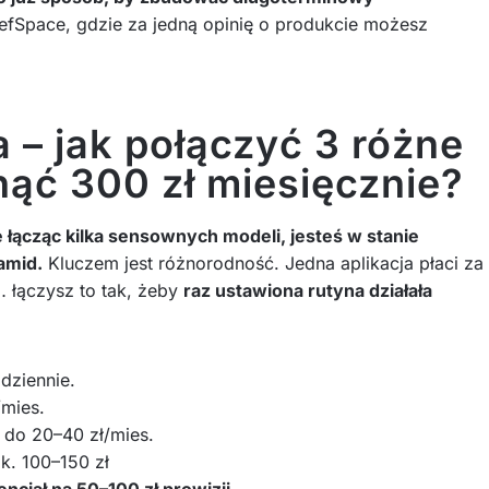
RefSpace, gdzie za jedną opinię o produkcie możesz
 – jak połączyć 3 różne
ąć 300 zł miesięcznie?
e łącząc kilka sensownych modeli, jesteś w stanie
amid.
Kluczem jest różnorodność. Jedna aplikacja płaci za
y… łączysz to tak, żeby
raz ustawiona rutyna działała
dziennie.
/mies.
 do 20–40 zł/mies.
k. 100–150 zł
encjał na 50–100 zł prowizji