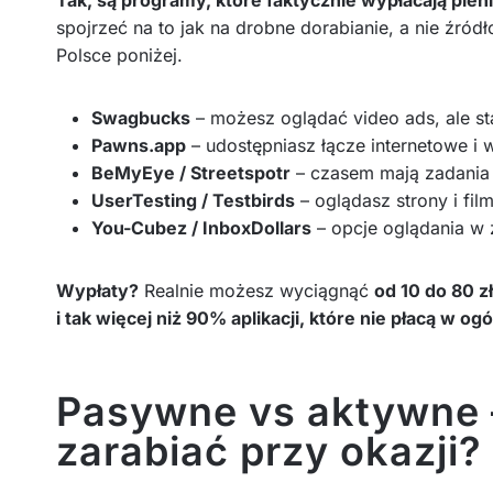
spojrzeć na to jak na drobne dorabianie, a nie źró
Polsce poniżej.
Swagbucks
– możesz oglądać video ads, ale staw
Pawns.app
– udostępniasz łącze internetowe i 
BeMyEye / Streetspotr
– czasem mają zadania 
UserTesting / Testbirds
– oglądasz strony i fil
You-Cubez / InboxDollars
– opcje oglądania w 
Wypłaty?
Realnie możesz wyciągnąć
od 10 do 80 z
i tak więcej niż 90% aplikacji, które nie płacą w ogó
Pasywne vs aktywne – 
zarabiać przy okazji?