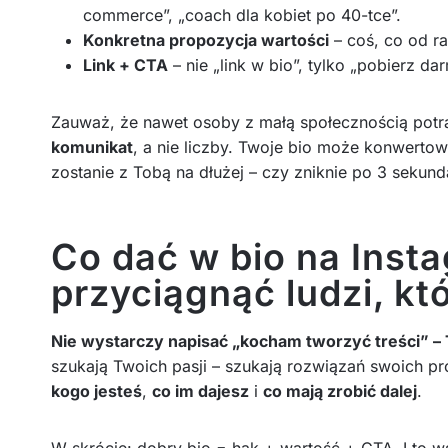
commerce”, „coach dla kobiet po 40-tce”.
Konkretna propozycja wartości
– coś, co od r
Link + CTA
– nie „link w bio”, tylko „pobierz d
Zauważ, że nawet osoby z małą społecznością potra
komunikat
, a nie liczby. Twoje bio może konwertowa
zostanie z Tobą na dłużej – czy zniknie po 3 sekund
Co dać w bio na Inst
przyciągnąć ludzi, kt
Nie wystarczy napisać „kocham tworzyć treści” – 
szukają Twoich pasji – szukają rozwiązań swoich 
kogo jesteś
,
co im dajesz
i
co mają zrobić dalej
.
W skrócie: dobry bio = hak + wartość + CTA. I to 