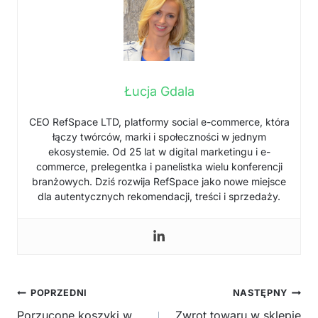
Łucja Gdala
CEO RefSpace LTD, platformy social e-commerce, która
łączy twórców, marki i społeczności w jednym
ekosystemie. Od 25 lat w digital marketingu i e-
commerce, prelegentka i panelistka wielu konferencji
branżowych. Dziś rozwija RefSpace jako nowe miejsce
dla autentycznych rekomendacji, treści i sprzedaży.
Nawigacja
POPRZEDNI
NASTĘPNY
wpisu
Porzucone koszyki w
Zwrot towaru w sklepie