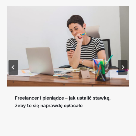
Cookie window, EPC i konwersja – słowniczek
pojęć afiliacyjnych, które musisz znać