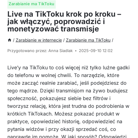
Zarabianie ma TikToku
Live na TikToku krok po kroku –
jak włączyć, poprowadzić i
monetyzować transmisje
/
Zarabianie w internecie
/
Zarabianie ma TikToku
/
Przygotowano przez:
Anna Siadlak
2025-09-10 12:02
Live’y na TikToku to coś więcej niż tylko luźne gadki
do telefonu w wolnej chwili. To narzędzie, które
może zacząć realnie zarabiać, jeśli podejdziesz do
tego mądrze. Dzięki transmisjom na żywo budujesz
społeczność, pokazujesz siebie bez filtrów i
tworzysz relację, która jest trudna do podrobienia w
krótkich TikTokach. Możesz pokazać produkt w
praktyce, opowiedzieć historię, odpowiedzieć na
pytania widzów i przy okazji sprzedać coś, co
naprawdę im pomoże. W jaki sposób? Odpowiedzi