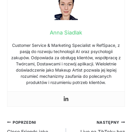
Anna Siadlak
Customer Service & Marketing Specialist w RefSpace, z
pasją do rozwoju technologii AI oraz psychologii
zakupów. Odpowiada za obsługę klientów, współpracę z
Twórcami, Dostawcami i rozwój aplikacji. Wieloletnie
doświadczenie jako Makeup Artist pozwala jej lepiej
rozumieć mechanizmy zaufania do polecanych
produktów i rozumieniu potrzeb klientów.
Nawigacja
POPRZEDNI
NASTĘPNY
Close Friends jako
Live na TikToku bez