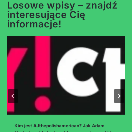
Losowe wpisy – znajdź
interesujące Cię
informacje!
am
Zarabianie na transkrypcji nagrań i napisa