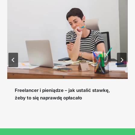
Cookie window, EPC i konwersja – słowniczek
pojęć afiliacyjnych, które musisz znać