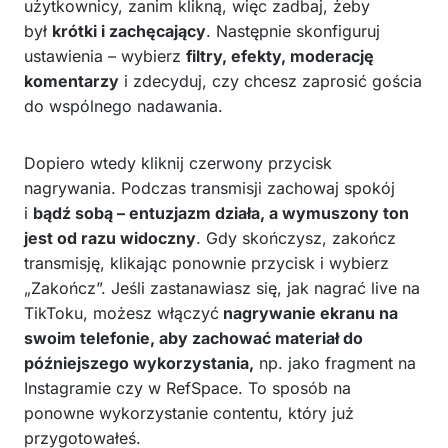
użytkownicy, zanim klikną, więc zadbaj, żeby
był
krótki i zachęcający
. Następnie skonfiguruj
ustawienia – wybierz
filtry, efekty, moderację
komentarzy
i zdecyduj, czy chcesz zaprosić gościa
do wspólnego nadawania.
Dopiero wtedy kliknij czerwony przycisk
nagrywania. Podczas transmisji zachowaj spokój
i
bądź sobą – entuzjazm działa, a wymuszony ton
jest od razu widoczny
. Gdy skończysz, zakończ
transmisję, klikając ponownie przycisk i wybierz
„Zakończ”. Jeśli zastanawiasz się, jak nagrać live na
TikToku, możesz włączyć
nagrywanie ekranu na
swoim telefonie, aby zachować materiał do
późniejszego wykorzystania,
np. jako fragment na
Instagramie czy w RefSpace. To sposób na
ponowne wykorzystanie contentu, który już
przygotowałeś.