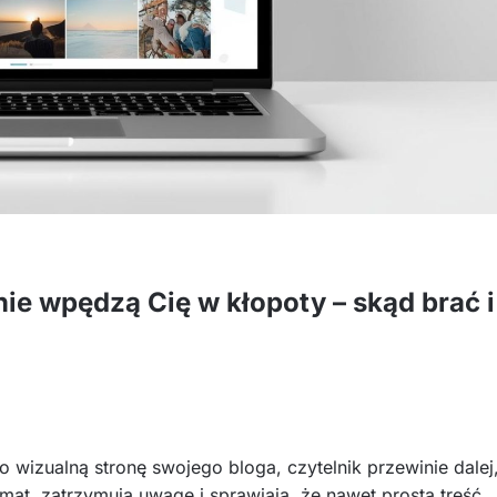
nie wpędzą Cię w kłopoty – skąd brać i
 o wizualną stronę swojego bloga, czytelnik przewinie dalej
mat, zatrzymują uwagę i sprawiają, że nawet prosta treść