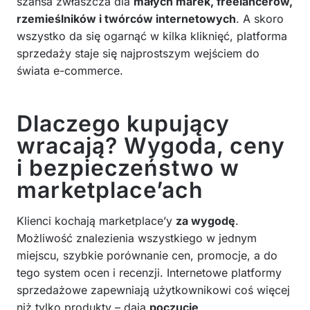
szansa zwłaszcza dla
małych marek, freelancerów,
rzemieślników i twórców internetowych
. A skoro
wszystko da się ogarnąć w kilka kliknięć, platforma
sprzedaży staje się najprostszym wejściem do
świata e-commerce.
Dlaczego kupujący
wracają? Wygoda, ceny
i bezpieczeństwo w
marketplace’ach
Klienci kochają marketplace’y
za wygodę
.
Możliwość znalezienia wszystkiego w jednym
miejscu, szybkie porównanie cen, promocje, a do
tego system ocen i recenzji. Internetowe platformy
sprzedażowe zapewniają użytkownikowi coś więcej
niż tylko produkty – dają
poczucie