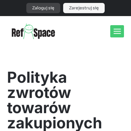
Przejdź
Zaloguj się
Zarejestruj się
do
treści
Polityka
zwrotów
towarów
zakupionych