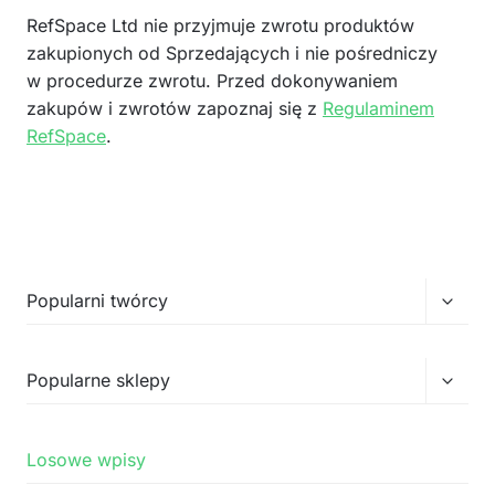
RefSpace Ltd nie przyjmuje zwrotu produktów
zakupionych od Sprzedających i nie pośredniczy
w procedurze zwrotu. Przed dokonywaniem
zakupów i zwrotów zapoznaj się z
Regulaminem
RefSpace
.
Przełą
Popularni twórcy
menu
podrz
Przełą
Popularne sklepy
menu
podrz
Losowe wpisy