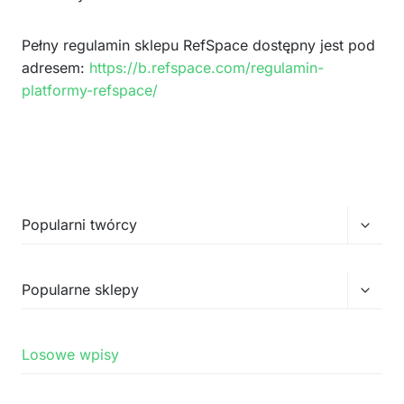
Pełny regulamin sklepu RefSpace dostępny jest pod
adresem:
https://b.refspace.com/regulamin-
platformy-refspace/
Przełą
Popularni twórcy
menu
podrz
Przełą
Popularne sklepy
menu
podrz
Losowe wpisy