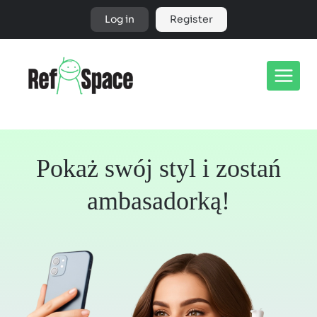
Skip
Log in
Register
to
content
Pokaż swój styl i zostań
ambasadorką!